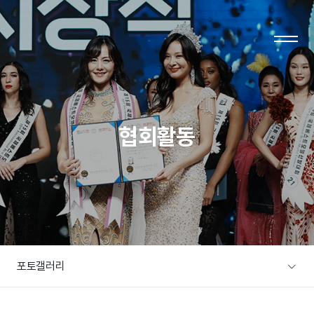
LOG IN
JOIN
협회활동
협회소개
주요사업
협회소개
사업소개
회장인사말
사업분야
연혁
자료실
포토갤러리
조직도
자료실
오시는 길