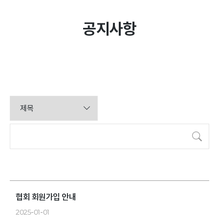
공지사항
공지/문의
공지사항
문의하기
활동
검색
영상
포토갤러리
협회 회원가입 안내
2025-01-01