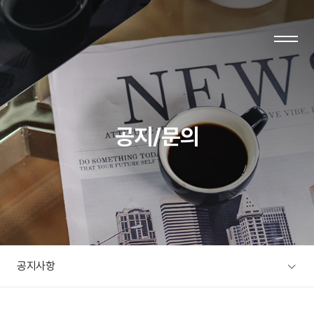
LOG IN
JOIN
공지/문의
협회소개
주요사업
협회소개
사업소개
회장인사말
사업분야
연혁
자료실
공지사항
조직도
자료실
오시는 길